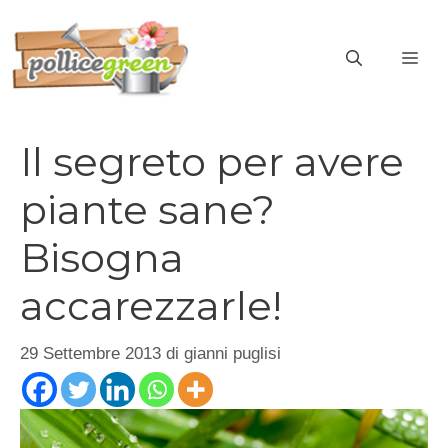
Vai
al
ME
contenuto
Il segreto per avere
piante sane?
Bisogna
accarezzarle!
29 Settembre 2013
di
gianni puglisi