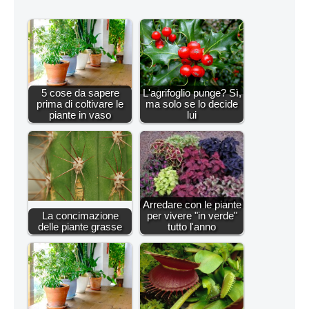
5 cose da sapere
L'agrifoglio punge? Sì,
prima di coltivare le
ma solo se lo decide
piante in vaso
lui
Arredare con le piante
La concimazione
per vivere "in verde"
delle piante grasse
tutto l'anno