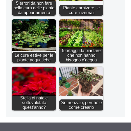
5 errori da non fare
nella cura delle piante
Piante carnivore, le
da appartamento
cure invernali
5 ortaggi da piantare
Le cure estive per le
che non hanno
piante acquatiche
bisogno d'acqua
Stella di natale
sottovalutata
Semenzaio, perchè e
quest'anno?
come crearlo