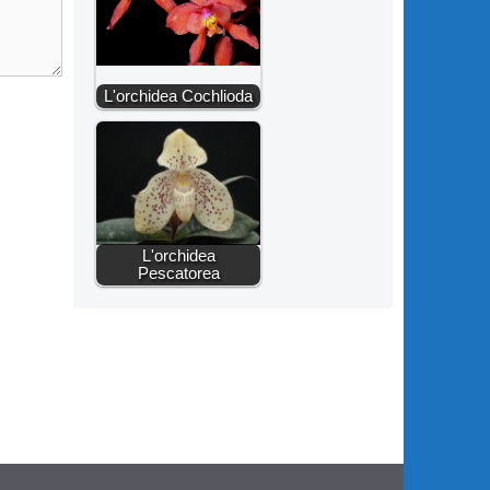
L'orchidea Cochlioda
L'orchidea
Pescatorea