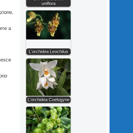
uniflora
azione,
orre a
L'orchidea Leochilus
resce
vono
L'orchidea Coelogyne