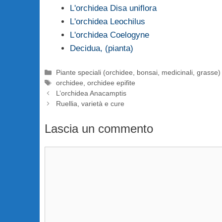
L'orchidea Disa uniflora
L'orchidea Leochilus
L'orchidea Coelogyne
Decidua, (pianta)
Categorie
Piante speciali (orchidee, bonsai, medicinali, grasse)
Tag
orchidee
,
orchidee epifite
L’orchidea Anacamptis
Ruellia, varietà e cure
Lascia un commento
Commento