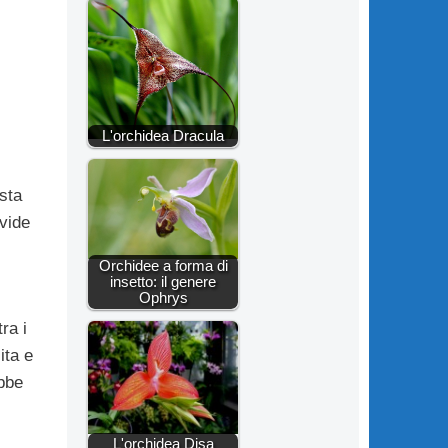
L'orchidea Dracula
sta
ivide
Orchidee a forma di
insetto: il genere
Ophrys
ra i
ita e
ebbe
L'orchidea Disa