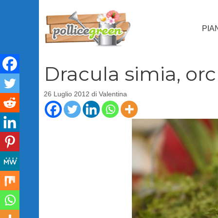
Vai
al
PIA
contenuto
Dracula simia, o
26 Luglio 2012
di
Valentina