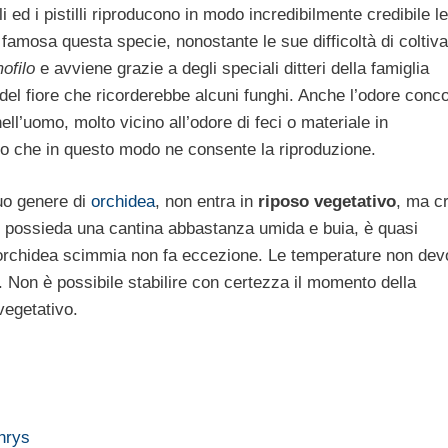
i ed i pistilli riproducono in modo incredibilmente credibile le
 famosa questa specie, nonostante le sue difficoltà di coltiv
ofilo
e avviene grazie a degli speciali ditteri della famiglia
a del fiore che ricorderebbe alcuni funghi. Anche l’odore conc
ell’uomo, molto vicino all’odore di feci o materiale in
tto che in questo modo ne consente la riproduzione.
suo genere di
orchidea
, non entra in
riposo vegetativo
, ma c
si possieda una cantina abbastanza umida e buia, è quasi
 l’orchidea scimmia non fa eccezione. Le temperature non de
. Non è possibile stabilire con certezza il momento della
egetativo.
hrys