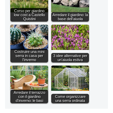
Corso per giardino
low cost a Castello
Arredare il giardino: la
Quistini
base dell'aiuola
Costruire una mini
serra in casa per
3 idee alternative per
l'inverno
un'aiuola estiva
Arredare il terrazzo
con il giardino
Come organizzare
d'inverno: le basi
una serra ordinata