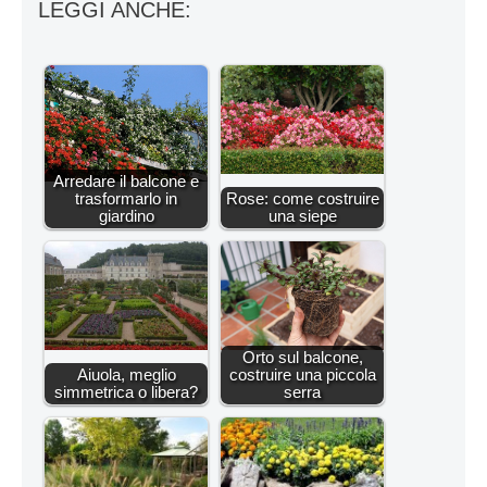
LEGGI ANCHE:
Arredare il balcone e
trasformarlo in
Rose: come costruire
giardino
una siepe
Orto sul balcone,
Aiuola, meglio
costruire una piccola
simmetrica o libera?
serra