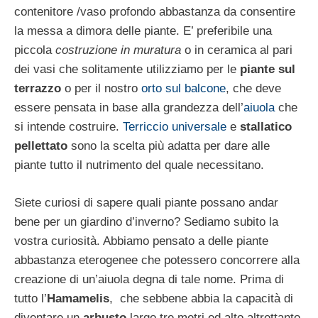
contenitore /vaso profondo abbastanza da consentire
la messa a dimora delle piante. E’ preferibile una
piccola
costruzione in muratura
o in ceramica al pari
dei vasi che solitamente utilizziamo per le
piante sul
terrazzo
o per il nostro
orto sul balcone
, che deve
essere pensata in base alla grandezza dell’
aiuola
che
si intende costruire.
Terriccio universale
e
stallatico
pellettato
sono la scelta più adatta per dare alle
piante tutto il nutrimento del quale necessitano.
Siete curiosi di sapere quali piante possano andar
bene per un giardino d’inverno? Sediamo subito la
vostra curiosità. Abbiamo pensato a delle piante
abbastanza eterogenee che potessero concorrere alla
creazione di un’aiuola degna di tale nome. Prima di
tutto l’
Hamamelis
, che sebbene abbia la capacità di
diventare un
arbusto
largo tre metri ed alto altrettanto,