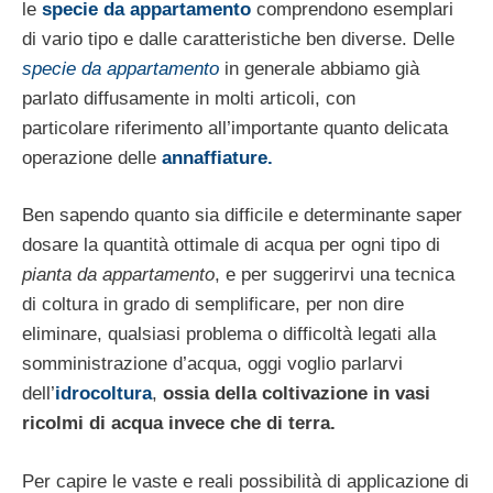
le
specie da appartamento
com­prendono esemplari
di vario tipo e dalle ca­ratteristiche ben diverse. Delle
specie da appartamento
in generale abbiamo già
parlato diffusa­mente in molti articoli, con
particolare riferimento all’importante quanto delicata
operazione delle
annaffiatu­re.
Ben sapendo quanto sia difficile e determi­nante saper
dosare la quantità ottimale di acqua per ogni tipo di
pianta da apparta­mento
, e per suggerirvi una tecnica
di coltura in grado di semplificare, per non dire
eliminare, qualsiasi problema o difficol­tà legati alla
somministrazione d’acqua, oggi voglio parlarvi
dell’
idrocoltura
,
ossia della col­tivazione in vasi
ricolmi di acqua invece che di terra.
Per capire le vaste e reali possibilità di ap­plicazione di