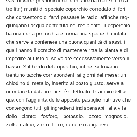
vasi di vetro (disponibili nelle mi­sure da mezzo litro a
tre litri) muniti di spe­ciale coperchio corredato di fori
che con­sentono di farvi passare le radici affinchè rag­
giungano l’acqua contenuta nel recipiente. Il coperchio
ha una certa profondità e forma una specie di ciotola
che serve a contenere una buona quantità di sassi, i
quali hanno il compito di mantenere ritta la pianta e di
impedire al fusto di scivolare eccessivamente verso il
basso. Sul bordo del coperchio, infi­ne, si trovano
trentuno tacche corrisponden­ti ai giorni del mese; un
chiodino di metallo, inserito al posto giusto, serve a
ricordare la data in cui si è effettuato il cambio dell’ac­
qua con l’aggiunta delle apposite pastiglie nutritive che
conten­gono tutti gli ingredienti indispensabili alla vita
delle piante: fosforo, potassio, azoto, magnesio,
zolfo, calcio, zinco, ferro, rame e manganese.