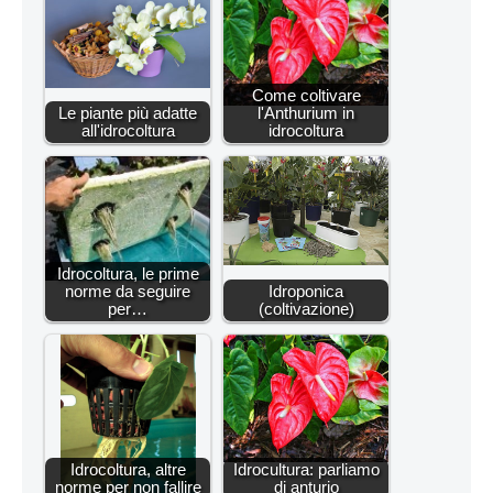
Come coltivare
Le piante più adatte
l'Anthurium in
all'idrocoltura
idrocoltura
Idrocoltura, le prime
norme da seguire
Idroponica
per…
(coltivazione)
Idrocoltura, altre
Idrocultura: parliamo
norme per non fallire
di anturio