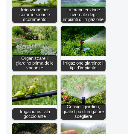
Irrigazione per
La manutenzione
sommersione e
invernale degli
scorrimento
impianti di irrigazione
Organizzare il
giardino prima delle
Irrigazione giardino: i
vacanze
tipi d'impianto
Consigli giardino,
Irrigazione: l'ala
quale tipo di irrigatore
gocciolante
scegliere