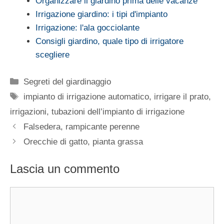
Organizzare il giardino prima delle vacanze
Irrigazione giardino: i tipi d'impianto
Irrigazione: l'ala gocciolante
Consigli giardino, quale tipo di irrigatore
scegliere
Categorie
Segreti del giardinaggio
Tag
impianto di irrigazione automatico
,
irrigare il prato
,
irrigazioni
,
tubazioni dell’impianto di irrigazione
Falsedera, rampicante perenne
Orecchie di gatto, pianta grassa
Lascia un commento
Commento