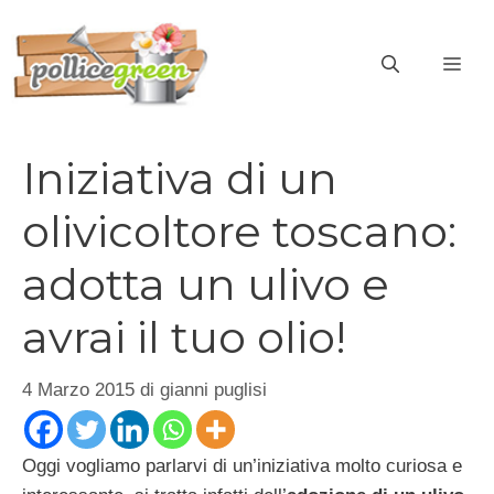
Vai
al
ME
contenuto
Iniziativa di un
olivicoltore toscano:
adotta un ulivo e
avrai il tuo olio!
4 Marzo 2015
di
gianni puglisi
Oggi vogliamo parlarvi di un’iniziativa molto curiosa e