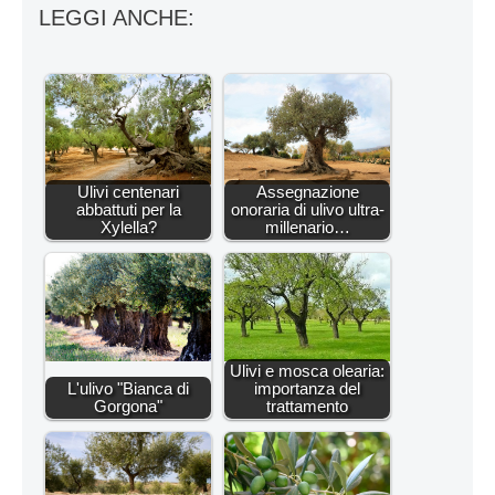
LEGGI ANCHE:
Ulivi centenari
Assegnazione
abbattuti per la
onoraria di ulivo ultra-
Xylella?
millenario…
Ulivi e mosca olearia:
L'ulivo "Bianca di
importanza del
Gorgona"
trattamento