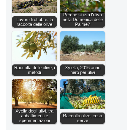
Perché si usa l'ulivo
Lavori di ottobre: la
nella Domenica delle
raccolta delle olive
Palme?
Raccolta delle olive, i
Xylella, 2016 anno
metodi
nero per ulivi
Xyella degli ulivi, tra
abbattimenti e
Raccolta olive, cosa
sperimentazioni
serve