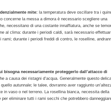
endenzialmente mite:
la temperatura deve oscillare tra i quin
anto concerne la messa a dimora è necessario scegliere una
nche, necessitano di una costante innaffiatura, anche se temo
ne al clima: durante i periodi caldi, sarà necessario effettua
 rami; durante i periodi freddi di contro, le roselline, andran
ui bisogna necessariamente proteggerlo dall’attacco di
che a causa dei ristagni d’acqua. Generalmente questo delic
 è quello autunnale; le talee, dovranno aver raggiunto un’altez
e in vaso o nel terreno. La rosellina bianca, necessita della
per eliminare tutti i rami secchi che potrebbero danneggiare