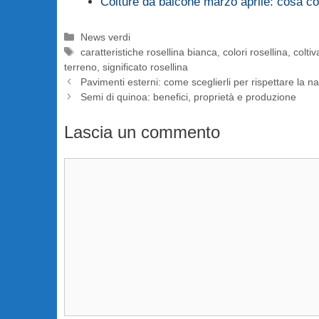
Colture da balcone marzo aprile: cosa co
Categorie
News verdi
Tag
caratteristiche rosellina bianca
,
colori rosellina
,
coltiv
terreno
,
significato rosellina
Pavimenti esterni: come sceglierli per rispettare la n
Semi di quinoa: benefici, proprietà e produzione
Lascia un commento
Commento