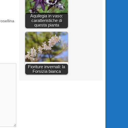
Aquilegia in vaso:
caratteristiche di
rosellina
questa pianta
Fioriture invernali: la
Forsizia bianca