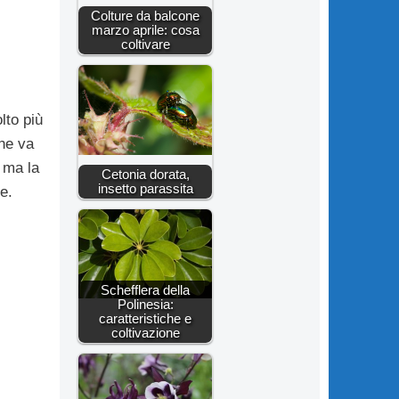
Colture da balcone
marzo aprile: cosa
coltivare
lto più
che va
, ma la
Cetonia dorata,
insetto parassita
e.
Schefflera della
Polinesia:
caratteristiche e
coltivazione