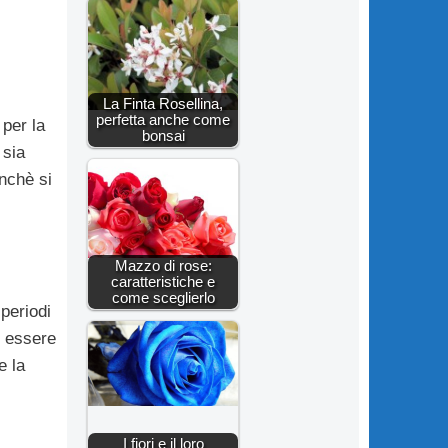
La Finta Rosellina,
perfetta anche come
 per la
bonsai
 sia
inchè si
Mazzo di rose:
caratteristiche e
come sceglierlo
 periodi
o essere
e la
I fiori e il loro