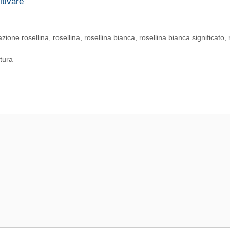
ltivare
azione rosellina
,
rosellina
,
rosellina bianca
,
rosellina bianca significato
,
atura