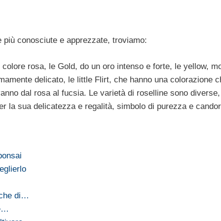
le più conosciute e apprezzate, troviamo:
colore rosa, le Gold, do un oro intenso e forte, le yellow, mo
emamente delicato, le little Flirt, che hanno una colorazione 
vanno dal rosa al fucsia. Le varietà di roselline sono diverse
per la sua delicatezza e regalità, simbolo di purezza e candor
bonsai
glierlo
tiche di…
 e…