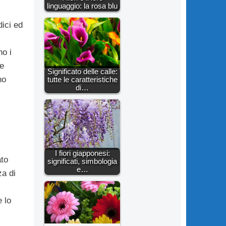
linguaggio: la rosa blu
dici ed
no i
re
Significato delle calle:
no
tutte le caratteristiche
di…
I fiori giapponesi:
ato
significati, simbologia
e…
za di
 lo