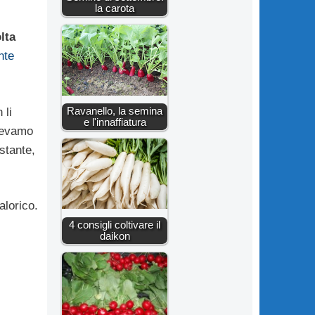
la carota
lta
nte
Ravanello, la semina
 li
e l'innaffiatura
avevamo
stante,
alorico.
4 consigli coltivare il
daikon