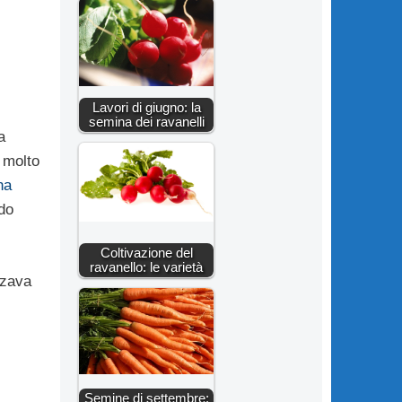
Lavori di giugno: la
semina dei ravanelli
a
o molto
na
do
Coltivazione del
ravanello: le varietà
zzava
Semine di settembre: