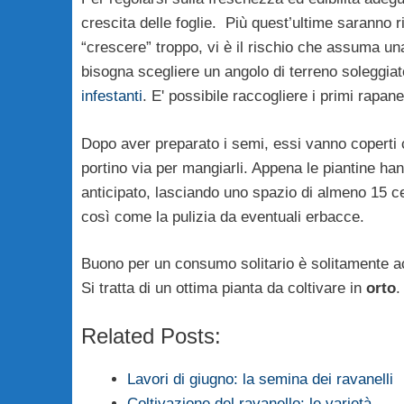
crescita delle foglie. Più quest’ultime saranno r
“crescere” troppo, vi è il rischio che assuma 
bisogna scegliere un angolo di terreno soleggi
infestanti
. E' possibile raccogliere i primi rapa
Dopo aver preparato i semi, essi vanno coperti co
portino via per mangiarli. Appena le piantine h
anticipato, lasciando uno spazio di almeno 15 ce
così come la pulizia da eventuali erbacce.
Buono per un consumo solitario è solitamente ac
Si tratta di un ottima pianta da coltivare in
orto
.
Related Posts:
Lavori di giugno: la semina dei ravanelli
Coltivazione del ravanello: le varietà