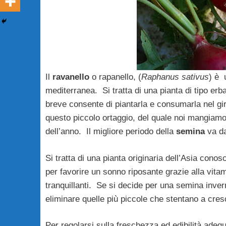
Il
ravanello
o rapanello, (
Raphanus sativus
) è 
mediterranea. Si tratta di una pianta di tipo erba
breve consente di piantarla e consumarla nel giro
questo piccolo ortaggio, del quale noi mangiamo 
dell’anno. Il migliore periodo della
semina
va da
Si tratta di una pianta originaria dell’Asia cono
per favorire un sonno riposante grazie alla vitam
tranquillanti. Se si decide per una semina inver
eliminare quelle più piccole che stentano a cresc
Per regolarsi sulla freschezza ed edibilità adeg