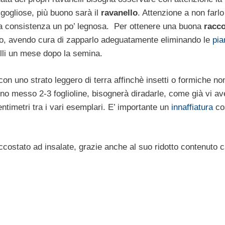
igogliose, più buono sarà il
ravanello
. Attenzione a non farlo
una consistenza un po’ legnosa. Per ottenere una buona
racco
ato, avendo cura di zapparlo adeguatamente eliminando le
pia
nelli un mese dopo la semina.
n uno strato leggero di terra affinchè insetti o formiche non
anno messo 2-3 foglioline, bisognerà diradarle, come già vi 
ntimetri tra i vari esemplari. E’ importante un
innaffiatura
co
costato ad insalate, grazie anche al suo ridotto contenuto c