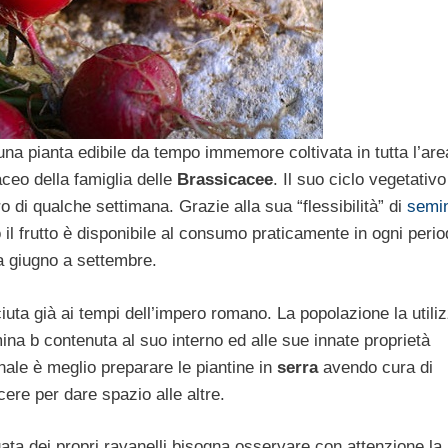
una pianta edibile da tempo immemore coltivata in tutta l’are
ceo della famiglia delle
Brassicacee
. Il suo ciclo vegetativ
 di qualche settimana. Grazie alla sua “flessibilità” di
semi
il frutto è disponibile al consumo praticamente in ogni perio
 giugno a settembre.
sciuta già ai tempi dell’impero romano. La popolazione la utili
ina b contenuta al suo interno ed alle sue innate proprietà
nale è meglio preparare le piantine in
serra
avendo cura di
ere per dare spazio alle altre.
uata dei propri ravanelli bisogna osservare con attenzione la