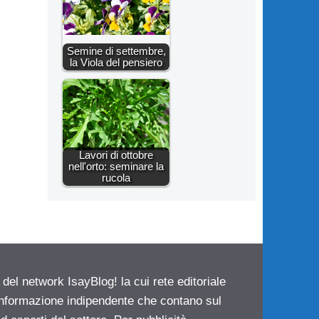
Semine di settembre,
la Viola del pensiero
Lavori di ottobre
nell'orto: seminare la
rucola
 del network IsayBlog! la cui rete editoriale
 informazione indipendente che contano sul