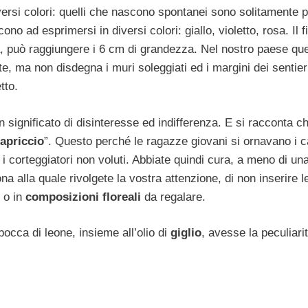
rsi colori: quelli che nascono spontanei sono solitamente p
cono ad esprimersi in diversi colori: giallo, violetto, rosa. Il f
ca, può raggiungere i 6 cm di grandezza. Nel nostro paese qu
te, ma non disdegna i muri soleggiati ed i margini dei sentier
tto.
significato di disinteresse ed indifferenza. E si racconta ch
capriccio
”. Questo perché le ragazze giovani si ornavano i ca
i corteggiatori non voluti. Abbiate quindi cura, a meno di un
a alla quale rivolgete la vostra attenzione, di non inserire l
o in
composizioni floreali
da regalare.
bocca di leone, insieme all’olio di
giglio
, avesse la peculiarit