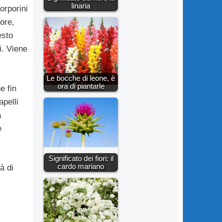
linaria
orporini
iore,
esto
i. Viene
Le bocche di leone, è
ora di piantarle
e fin
pelli
a
e
Significato dei fiori: il
cardo mariano
à di