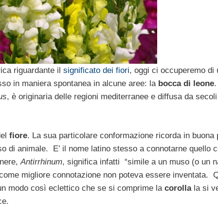
ica riguardante il
significato dei fiori
, oggi ci occuperemo di 
so in maniera spontanea in alcune aree: la
bocca di leone
.
us
, è originaria delle regioni mediterranee e diffusa da secoli
del
fiore
. La sua particolare conformazione ricorda in buona 
i animale. E’ il nome latino stesso a connotarne quello co
enere,
Antirrhinum
, significa infatti “simile a un muso (o un n
re come migliore connotazione non poteva essere inventata. 
n un modo così eclettico che se si comprime la
corolla
la si v
ce.