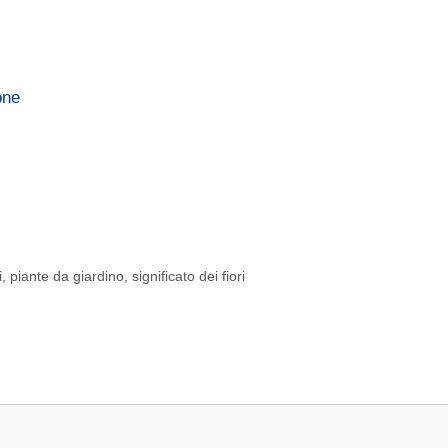
one
i
,
piante da giardino
,
significato dei fiori