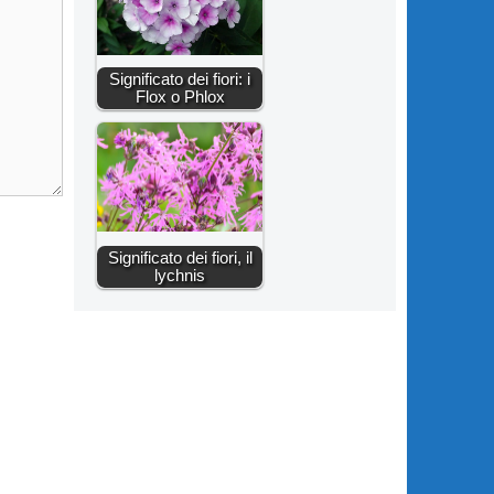
Significato dei fiori: i
Flox o Phlox
Significato dei fiori, il
lychnis