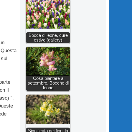
Bocca di leone, cure
estive (gallery)
un
 Questa
 sul
Cosa piantare a
parte
settembre, Bocche di
leone
n il
aso) “.
Queste
ede
Significato dei fiori, la