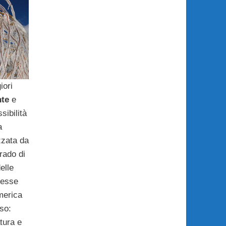
iori
nte
e
sibilità
a
zzata da
rado di
elle
tesse
merica
so:
tura e