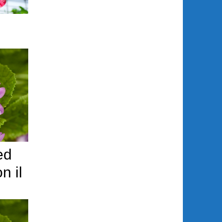
ed
n il