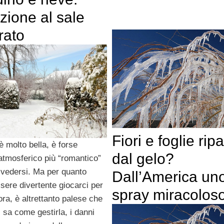
zione al sale
rato
Fiori e foglie ripa
è molto bella, è forse
dal gelo?
atmosferico più “romantico”
a vedersi. Ma per quanto
Dall’America un
sere divertente giocarci per
spray miracolos
ra, è altrettanto palese che
 sa come gestirla, i danni