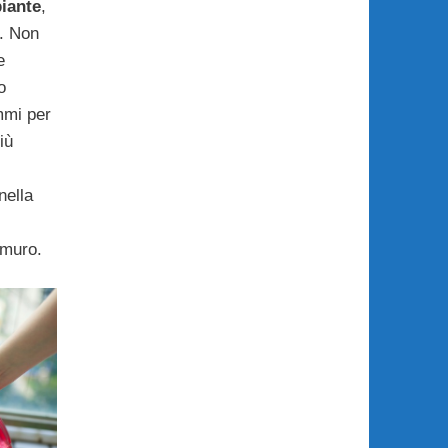
piante
,
o. Non
e
o
mmi per
iù
nella
 muro.