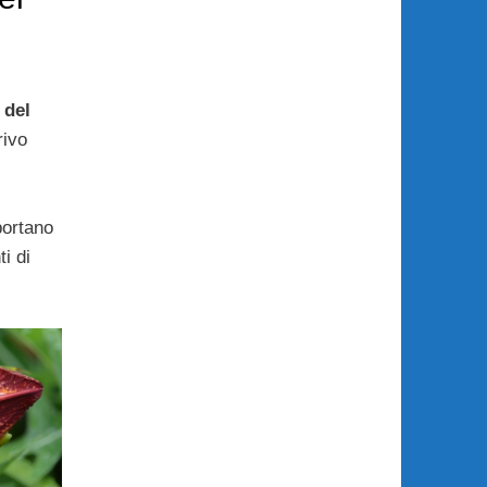
 del
rivo
ortano
ti di