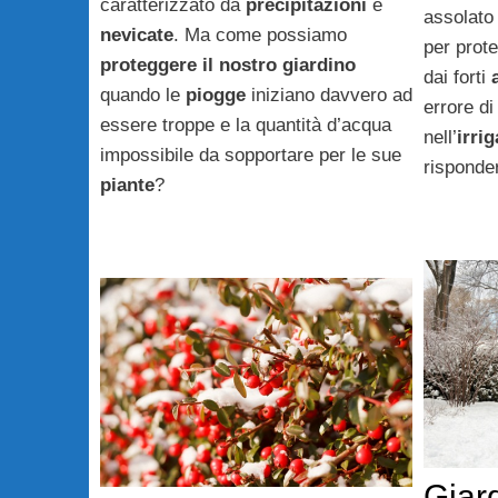
caratterizzato da
precipitazioni
e
assolato
nevicate
. Ma come possiamo
per prot
proteggere il nostro giardino
dai forti
quando le
piogge
iniziano davvero ad
errore di
essere troppe e la quantità d’acqua
nell’
irri
impossibile da sopportare per le sue
risponde
piante
?
Giar