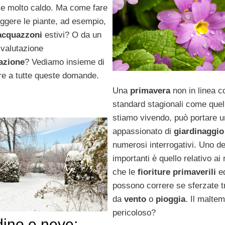
 e molto caldo. Ma come fare
eggere le piante, ad esempio,
acquazzoni
estivi? O da un
 valutazione
gazione
? Vediamo insieme di
re a tutte queste domande.
Una
primavera
non in linea co
standard stagionali come quel
stiamo vivendo, può portare u
appassionato di
giardinaggio
numerosi interrogativi. Uno de
importanti è quello relativo ai 
che le
fioriture primaverili
ed
possono correre se sferzate 
da
vento
o
pioggia
. Il malte
pericoloso?
dino e neve: