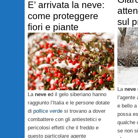
E’ arrivata la neve:
atten
come proteggere
sul p
fiori e piante
La
neve
La
neve e
d il gelo siberiano hanno
l’agente 
raggiunto l’Italia e le persone dotate
e bello 
di
pollice verde
si trovano a dover
possa es
combattere con gli antiestetici e
qualche o
pericolosi effetti che il freddo e
se non si
questo particolare agente