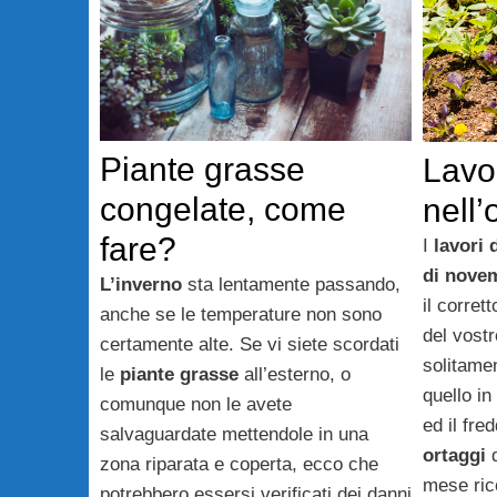
Piante grasse
Lavor
congelate, come
nell
fare?
I
lavori 
di nove
L’inverno
sta lentamente passando,
il corret
anche se le temperature non sono
del vost
certamente alte. Se vi siete scordati
solitame
le
piante grasse
all’esterno, o
quello in
comunque non le avete
ed il fre
salvaguardate mettendole in una
ortaggi
d
zona riparata e coperta, ecco che
mese ri
potrebbero essersi verificati dei danni