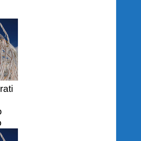
rati
o
o