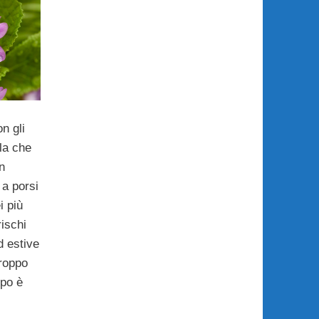
n gli
la che
n
a porsi
i più
rischi
 estive
troppo
mpo è