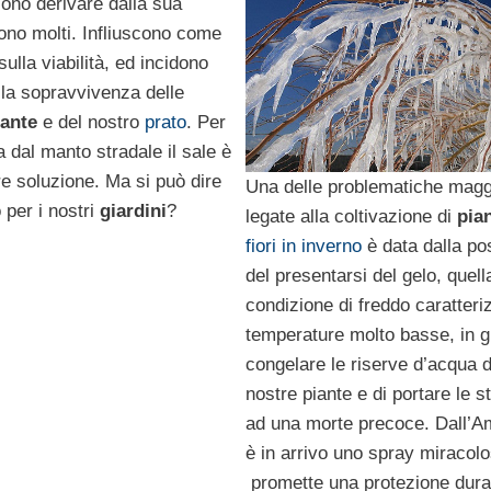
ono derivare dalla sua
ono molti. Infliuscono come
sulla viabilità, ed incidono
lla sopravvivenza delle
iante
e del nostro
prato
. Per
a dal manto stradale il sale è
re soluzione. Ma si può dire
Una delle problematiche magg
 per i nostri
giardini
?
legate alla coltivazione di
pia
fiori in inverno
è data dalla pos
del presentarsi del gelo, quell
condizione di freddo caratteri
temperature molto basse, in g
congelare le riserve d’acqua d
nostre piante e di portare le s
ad una morte precoce. Dall’A
è in arrivo uno spray miracolo
promette una protezione dura