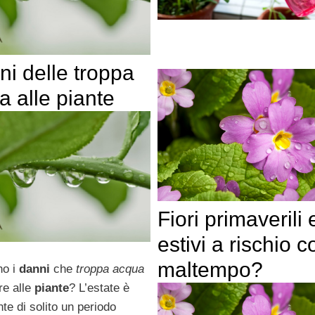
ni delle troppa
a alle piante
Fiori primaverili 
estivi a rischio co
maltempo?
no i
danni
che
troppa acqua
re alle
piante
? L’estate è
te di solito un periodo