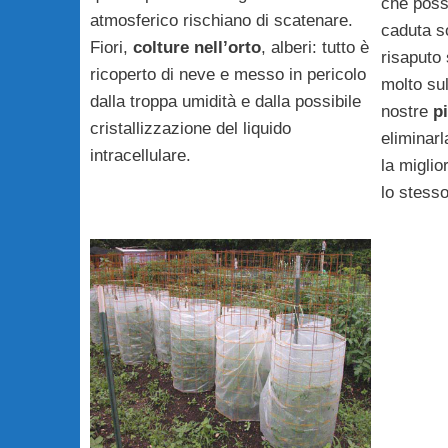
che poss
atmosferico rischiano di scatenare.
caduta s
Fiori,
colture nell’orto
, alberi: tutto è
risaputo 
ricoperto di neve e messo in pericolo
molto su
dalla troppa umidità e dalla possibile
nostre
p
cristallizzazione del liquido
eliminarl
intracellulare.
la miglio
lo stesso