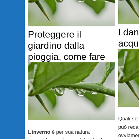
I dan
Proteggere il
acqu
giardino dalla
pioggia, come fare
Quali so
può reca
L’
inverno
è per sua natura
ovviamen