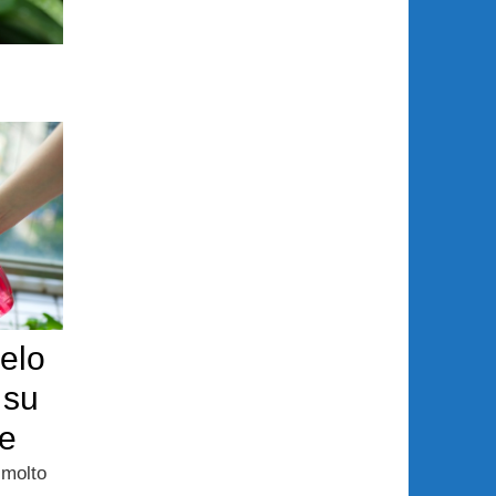
elo
 su
ze
 molto