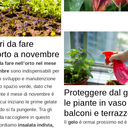
i da fare
’orto a novembre
da fare nell’orto nel mese
mbre
sono indispensabili per
to sviluppo e manutenzione
ro spazio verde, dato che
Proteggere dal g
nte il mese di novembre è
le piante in vaso
 cui iniziano le prime gelate
ddo si fa pungente. Tra gli
balconi e terraz
a raccogliere in questo
Il
gelo
è ormai prossimo ed è
cordiamo
insalata indivia,