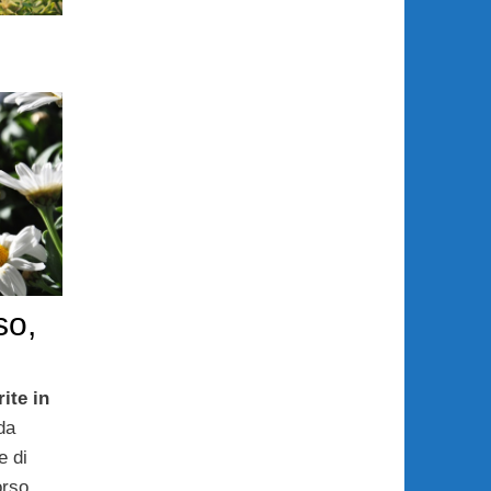
so,
ite in
da
e di
orso