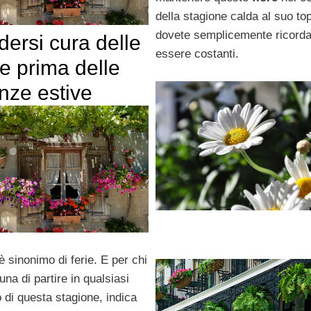
della stagione calda al suo top
dovete semplicemente ricordar
dersi cura delle
essere costanti.
e prima delle
nze estive
è sinonimo di ferie. E per chi
tuna di partire in qualsiasi
di questa stagione, indica