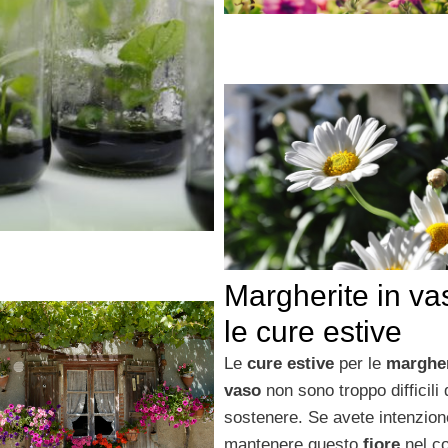
Margherite in va
le cure estive
Le
cure estive
per le
margher
vaso
non sono troppo difficili 
sostenere. Se avete intenzion
mantenere questo
fiore
nel c