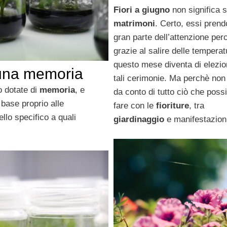
Fiori a giugno
non significa s
matrimoni
. Certo, essi pren
gran parte dell’attenzione per
grazie al salire delle temperat
questo mese diventa di elezio
 una memoria
tali cerimonie. Ma perchè non
 dotate di
memoria
, e
da conto di tutto ciò che pos
 base proprio alle
fare con le
fioriture
, tra
llo specifico a quali
giardinaggio
e manifestazion