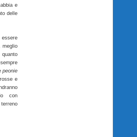
sabbia e
to delle
essere
, meglio
n quanto
sempre
le
peonie
grosse e
andranno
ndo con
terreno