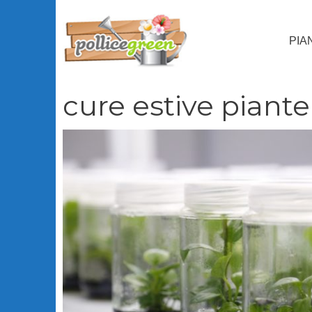
Vai
al
PIA
contenuto
cure estive piante