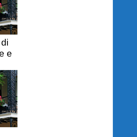
 di
e e