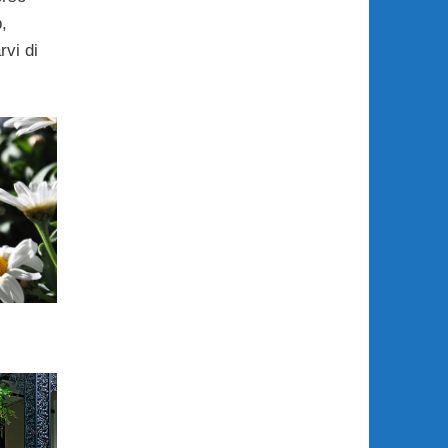
,
vi di