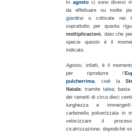
In
agosto
ci sono diversi in
da effettuare su molte
pi
giardino
o coltivate nei te
soprattutto per quanta rigu
moltiplicazioni
, dato che pe
specie questo è il mome
indicato.
Agosto
, infatti, è il moment
per riprodurre l’
Eu
pulcherrima
, cioè la
St
Natale
, tramite
talea
; basta 
dei rametti di circa dieci cent
lunghezza e immergerli
carbonella polverizzata in 
velocizzare il proce
cicatrizzazione; dopodiché s