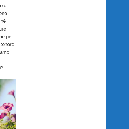
olo
dono
chè
ure
ne per
 tenere
siamo
i?