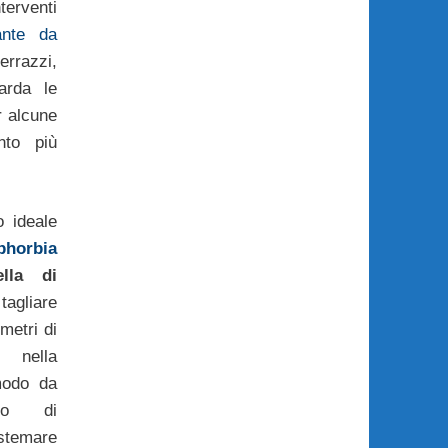
terventi
ante da
rrazzi,
arda le
r alcune
nto più
o ideale
phorbia
ella di
tagliare
imetri di
 nella
modo da
sso di
istemare