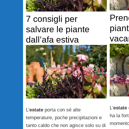
Pren
7 consigli per
piant
salvare le piante
vaca
dall’afa estiva
L’
estate
L’
estate
porta con sé alte
ha la for
temperature, poche precipitazioni e
momento 
tanto caldo che non agisce solo su di