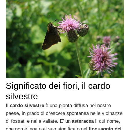
Significato dei fiori, il cardo
silvestre
Il
cardo silvestre
è una pianta diffusa nel nostro
paese, in grado di crescere spontanea nelle vicinanze
di fossati e nelle vallate. E’ un’
asteracea
il cui nome,
che non è legato al suo significato nel
linguaggio dei