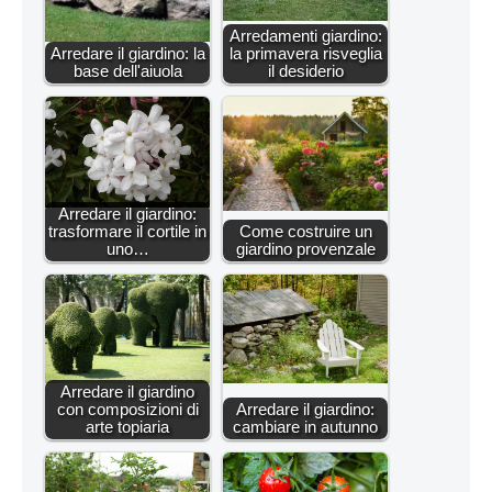
Arredamenti giardino:
Arredare il giardino: la
la primavera risveglia
base dell'aiuola
il desiderio
Arredare il giardino:
trasformare il cortile in
Come costruire un
uno…
giardino provenzale
Arredare il giardino
con composizioni di
Arredare il giardino:
arte topiaria
cambiare in autunno