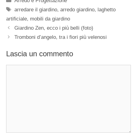
Arredo e Progettazione
Tag
arredare il giardino
,
arredo giardino
,
laghetto
artificiale
,
mobili da giardino
Giardino Zen, ecco i più belli (foto)
Tromboni d’angelo, tra i fiori più velenosi
Lascia un commento
Commento