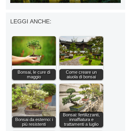
LEGGI ANCHE:
Bonsai, le cure di
Come creare un
maggio
aiuola di bonsai
Bonsai: fertilizzanti,
Bonsai da esterno: i
innaffiatura e
più resistenti
trattamenti a luglio