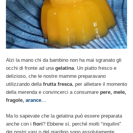
Alzi la mano chi da bambino non ha mai sgranato gli
occhi di fronte ad una
gelatina
. Un piatto fresco e
delizioso, che le nostre mamme preparavano
utilizzando della
frutta fresca
, per allietare il momento
della merenda e convincerci a consumare
pere, mele,
fragole,
arance
…
Ma lo sapevate che la gelatina può essere preparata
anche con i
fiori
? Ebbene sì, perché molti “inquilini”
dei nostri vasi o del giardino sono assolutamente