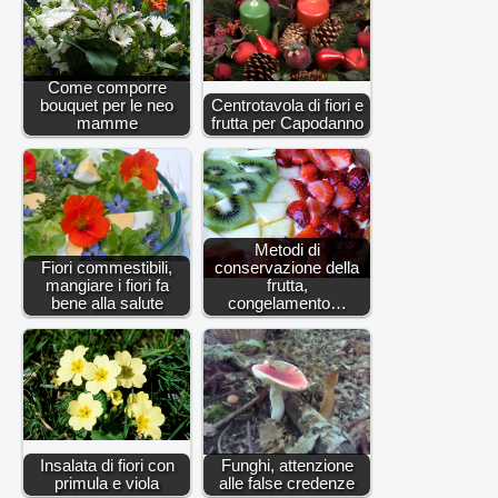
Come comporre
bouquet per le neo
Centrotavola di fiori e
mamme
frutta per Capodanno
Metodi di
Fiori commestibili,
conservazione della
mangiare i fiori fa
frutta,
bene alla salute
congelamento…
Insalata di fiori con
Funghi, attenzione
primula e viola
alle false credenze