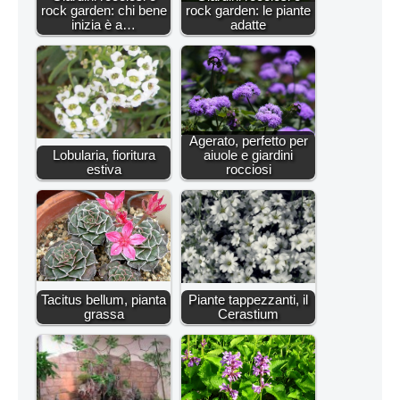
rock garden: chi bene
rock garden: le piante
inizia è a…
adatte
Agerato, perfetto per
Lobularia, fioritura
aiuole e giardini
estiva
rocciosi
Tacitus bellum, pianta
Piante tappezzanti, il
grassa
Cerastium