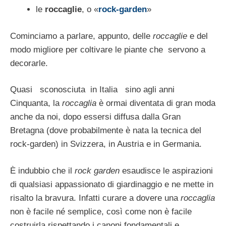
le
roccaglie
, o «
rock-garden
»
Cominciamo a parlare, appunto, delle
roc­caglie
e del
modo migliore per coltivare le piante che servono a
decorarle.
Quasi sconosciuta in Italia sino agli anni
Cinquanta, la
roccaglia
è ormai diventata di gran moda
anche da noi, dopo essersi dif­fusa dalla Gran
Bretagna (dove probabilmen­te è nata la tecnica del
rock-garden) in Sviz­zera, in Austria e in Germania.
È indubbio che il
rock garden
esaudisce le aspirazioni
di qualsiasi appassionato di giar­dinaggio e ne mette in
risalto la bravura. Infatti curare a dovere una
roccaglia
non è facile né semplice, così come non è facile
costruirla rispettando i canoni fondamentali e