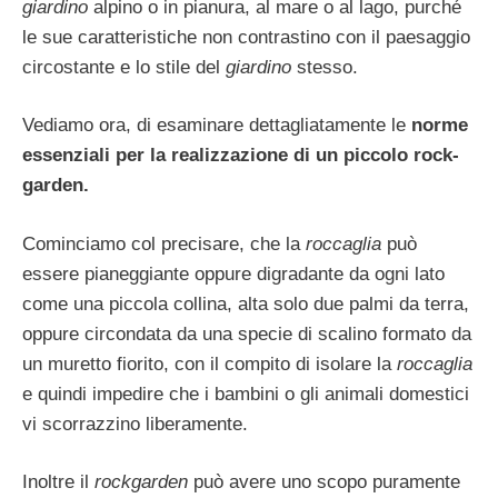
giardino
alpino o in pia­nura, al mare o al lago, purché
le sue ca­ratteristiche non contrastino con il paesag­gio
circostante e lo stile del
giardino
stesso.
Vediamo ora, di esaminare dettagliatamente le
norme
essenziali per la realizzazione di un piccolo rock-
garden.
Cominciamo col precisare, che la
roccaglia
può
essere pia­neggiante oppure digradante da ogni lato
come una piccola collina, alta solo due pal­mi da terra,
oppure circondata da una specie di scalino formato da
un muretto fiorito, con il compito di isolare la
roccaglia
e quindi impedire che i bambini o gli animali dome­stici
vi scorrazzino liberamente.
Inoltre il
rockgarden
può avere uno scopo puramen­te