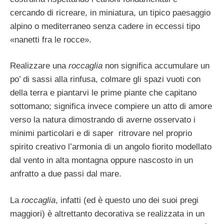
cercando di ricreare, in miniatura, un ti­pico paesaggio
alpino o mediterraneo senza cadere in eccessi tipo
«nanetti fra le rocce».
Realizzare una
roccaglia
non significa accu­mulare un
po’ di sassi alla rinfusa, colmare gli spazi vuoti con
della terra e piantarvi le prime piante che capitano
sottomano; si­gnifica invece compiere un atto di amore
verso la natura dimostrando di averne os­servato i
minimi particolari e di saper ritrovare nel proprio
spirito creativo l’armo­nia di un angolo fiorito modellato
dal ven­to in alta montagna oppure nascosto in un
anfratto a due passi dal mare.
La
roccaglia
, infatti (ed è questo uno dei suoi pregi
maggiori) è altrettanto decorativa se realizzata in un