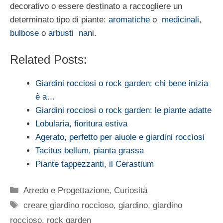
decorativo o essere destinato a raccoglie­re un
determinato tipo di piante:
aromatiche
o
medicinali
,
bulbose
o
arbusti nan
i.
Related Posts:
Giardini rocciosi o rock garden: chi bene inizia
è a…
Giardini rocciosi o rock garden: le piante adatte
Lobularia, fioritura estiva
Agerato, perfetto per aiuole e giardini rocciosi
Tacitus bellum, pianta grassa
Piante tappezzanti, il Cerastium
Categorie
Arredo e Progettazione
,
Curiosità
Tag
creare giardino roccioso
,
giardino
,
giardino
roccioso
,
rock garden