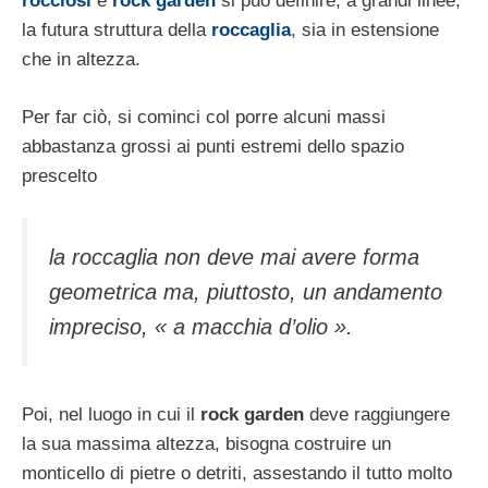
rocciosi
e
rock garden
si può definire, a grandi linee,
la futura struttura della
roccaglia
, sia in estensione
che in al­tezza.
Per far ciò, si cominci col porre alcuni massi
abbastanza grossi ai punti estremi dello spa­zio
prescelto
la
roccaglia non deve mai ave­re forma
geometrica ma, piuttosto, un anda­mento
impreciso, « a macchia d’olio ».
Poi, nel luogo in cui il
rock garden
deve raggiun­gere
la sua massima altezza, bisogna costrui­re un
monticello di pietre o detriti, assestan­do il tutto molto