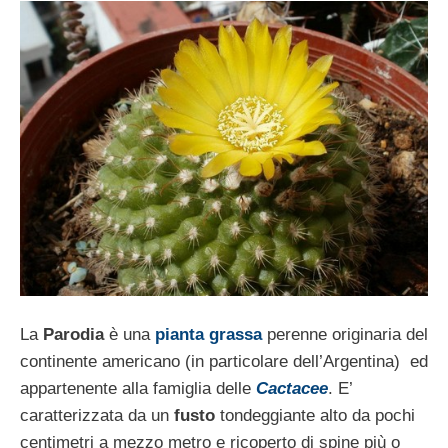
La
Parodia
è una
pianta grassa
perenne originaria del
continente americano (in particolare dell’Argentina) ed
appartenente alla famiglia delle
Cactacee
. E’
caratterizzata da un
fusto
tondeggiante alto da pochi
centimetri a mezzo metro e ricoperto di spine più o