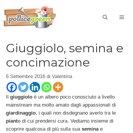
Vai
al
ME
contenuto
Giuggiolo, semina e
concimazione
6 Settembre 2016
di
Valentina
Il
giuggiolo
è un albero poco conosciuto a livello
mainstream ma molto amato dagli appassionati di
giardinaggio
, i quali non disdegnano averlo tra le
piant
e di cui prendersi cura. Vediamo insieme di
scoprire qualcosa di più sulla sua
semina
e