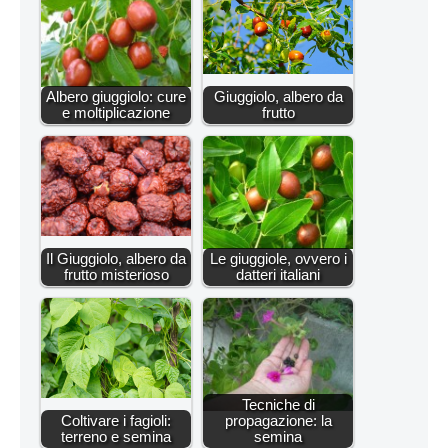
Albero giuggiolo: cure
Giuggiolo, albero da
e moltiplicazione
frutto
Il Giuggiolo, albero da
Le giuggiole, ovvero i
frutto misterioso
datteri italiani
Tecniche di
Coltivare i fagioli:
propagazione: la
terreno e semina
semina