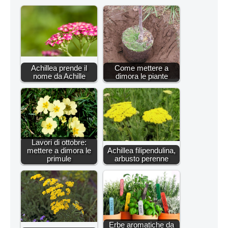
Achillea prende il
Come mettere a
nome da Achille
dimora le piante
Lavori di ottobre:
mettere a dimora le
Achillea filipendulina,
primule
arbusto perenne
Erbe aromatiche da