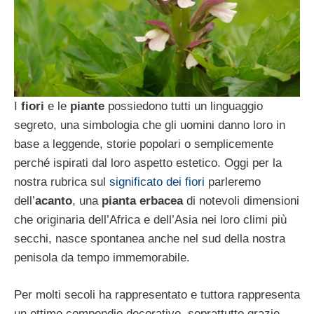
I
fiori
e le
piante
possiedono tutti un linguaggio
segreto, una simbologia che gli uomini danno loro in
base a leggende, storie popolari o semplicemente
perché ispirati dal loro aspetto estetico. Oggi per la
nostra rubrica sul
significato dei fiori
parleremo
dell’
acanto
, una
pianta erbacea
di notevoli dimensioni
che originaria dell’Africa e dell’Asia nei loro climi più
secchi, nasce spontanea anche nel sud della nostra
penisola da tempo immemorabile.
Per molti secoli ha rappresentato e tuttora rappresenta
un ottimo compendio decorativo, soprattutto grazie