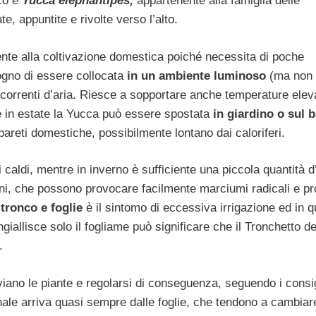
ico è
Yucca elephantipes,
appartenente alla famiglia delle
te, appuntite e rivolte verso l’alto.
mente alla coltivazione domestica poiché necessita di poche
ogno di essere collocata
in un ambiente luminoso
(ma non 
e correnti d’aria. Riesce a sopportare anche temperature ele
 in estate la Yucca può essere spostata
in giardino o sul b
e pareti domestiche, possibilmente lontano dai caloriferi.
caldi, mentre in inverno è sufficiente una piccola quantità 
agni, che possono provocare facilmente marciumi radicali e p
 tronco e foglie
è il sintomo di eccessiva irrigazione ed in q
ngiallisce solo il fogliame può significare che il Tronchetto de
.
viano le piante e regolarsi di conseguenza, seguendo i consig
nale arriva quasi sempre dalle foglie, che tendono a cambiar