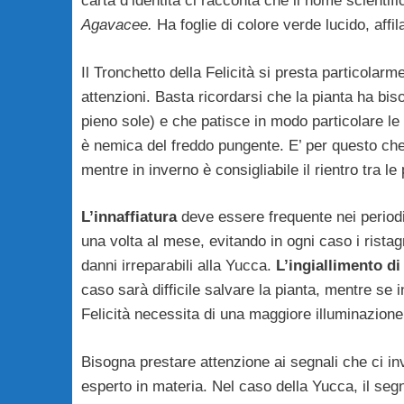
carta d’identità ci racconta che il nome scientif
Agavacee.
Ha foglie di colore verde lucido, affila
Il Tronchetto della Felicità si presta particolar
attenzioni. Basta ricordarsi che la pianta ha bis
pieno sole) e che patisce in modo particolare l
è nemica del freddo pungente. E’ per questo che
mentre in inverno è consigliabile il rientro tra l
L’innaffiatura
deve essere frequente nei periodi 
una volta al mese, evitando in ogni caso i rist
danni irreparabili alla Yucca.
L’ingiallimento di
caso sarà difficile salvare la pianta, mentre se i
Felicità necessita di una maggiore illuminazione
Bisogna prestare attenzione ai segnali che ci in
esperto in materia. Nel caso della Yucca, il seg