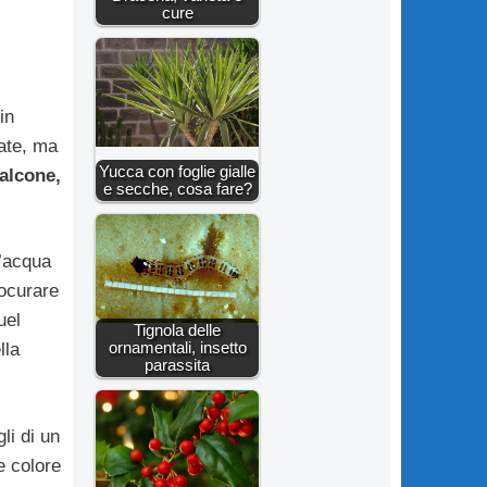
cure
in
vate, ma
Yucca con foglie gialle
alcone,
e secche, cosa fare?
d’acqua
rocurare
uel
Tignola delle
ornamentali, insetto
lla
parassita
li di un
e colore