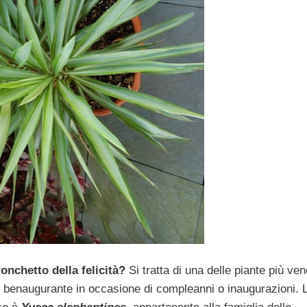
ronchetto della felicità?
Si tratta di una delle piante più ven
cato benaugurante in occasione di compleanni o inaugurazioni. 