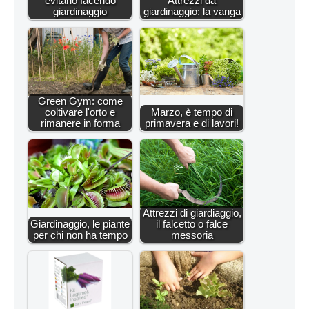
evitarlo facendo
Attrezzi da
giardinaggio
giardinaggio: la vanga
Green Gym: come
coltivare l'orto e
Marzo, è tempo di
rimanere in forma
primavera e di lavori!
Attrezzi di giardiaggio,
Giardinaggio, le piante
il falcetto o falce
per chi non ha tempo
messoria