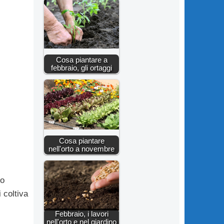
Cosa piantare a
febbraio, gli ortaggi
Cosa piantare
nell'orto a novembre
io
 coltiva
Febbraio, i lavori
nell'orto e nel giardino