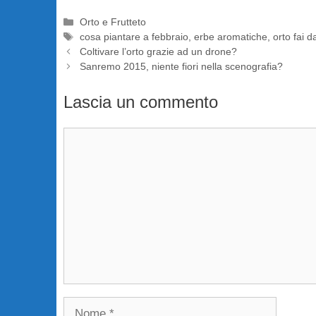
Categorie
Orto e Frutteto
Tag
cosa piantare a febbraio
,
erbe aromatiche
,
orto fai d
Coltivare l’orto grazie ad un drone?
Sanremo 2015, niente fiori nella scenografia?
Lascia un commento
Commento
Nome