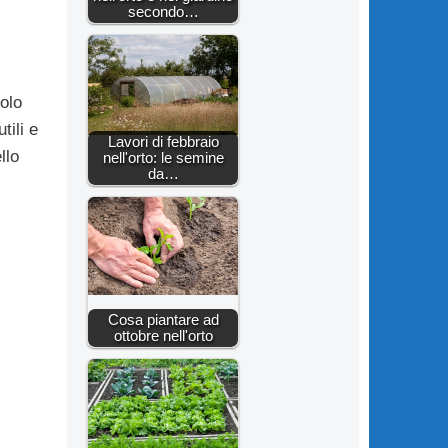
secondo…
olo
tili e
Lavori di febbraio
llo
nell'orto: le semine
da…
Cosa piantare ad
ottobre nell'orto