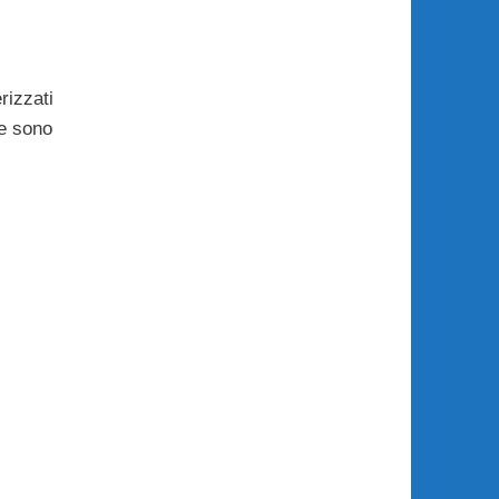
rizzati
re sono