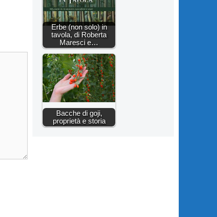
Erbe (non solo) in
tavola, di Roberta
Maresci e…
Bacche di goji,
proprietà e storia