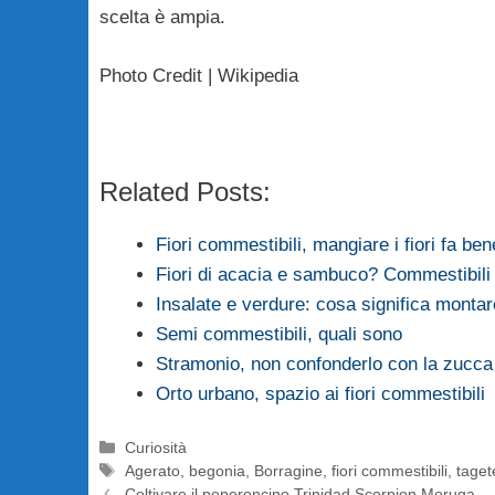
scelta è ampia.
Photo Credit | Wikipedia
Related Posts:
Fiori commestibili, mangiare i fiori fa ben
Fiori di acacia e sambuco? Commestibili
Insalate e verdure: cosa significa monta
Semi commestibili, quali sono
Stramonio, non confonderlo con la zucca
Orto urbano, spazio ai fiori commestibili
Categorie
Curiosità
Tag
Agerato
,
begonia
,
Borragine
,
fiori commestibili
,
taget
Coltivare il peperoncino Trinidad Scorpion Moruga