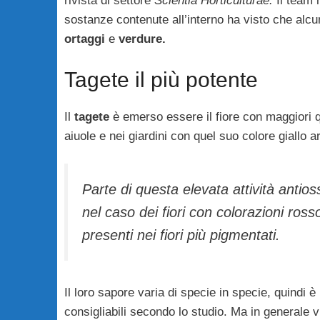
rivista di settore
Scientia Horticulturae.
Il team 
sostanze contenute all’interno ha visto che alcun
ortaggi
e
verdure.
Tagete il più potente
Il
tagete
è emerso essere il fiore con maggiori qu
aiuole e nei giardini con quel suo colore giallo a
Parte di questa elevata attività antio
nel caso dei fiori con colorazioni rosso
presenti nei fiori più pigmentati.
Il loro sapore varia di specie in specie, quindi è
consigliabili secondo lo studio. Ma in generale