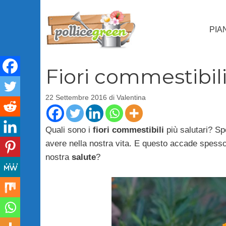
Vai
al
PIA
contenuto
Fiori commestibili,
22 Settembre 2016
di
Valentina
Quali sono i
fiori commestibili
più salutari? Sp
avere nella nostra vita. E questo accade spesso
nostra
salute
?