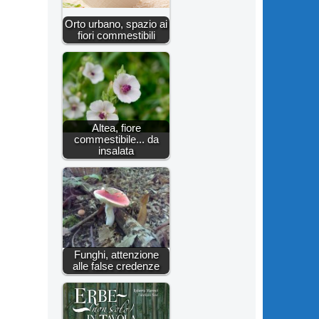
Orto urbano, spazio ai
fiori commestibili
Altea, fiore
commestibile... da
insalata
Funghi, attenzione
alle false credenze