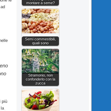
done le
montare a seme?
 ad
Semi commestibili,
nelle
quali sono
meno
ono
Stramonio, non
confonderlo con la
zucca
 più
 la