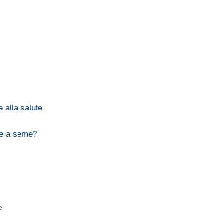
e alla salute
re a seme?
e