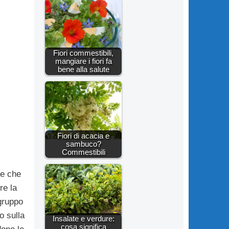
Fiori commestibili,
mangiare i fiori fa
bene alla salute
Fiori di acacia e
sambuco?
Commestibili
re che
re la
 gruppo
o sulla
Insalate e verdure:
cosa significa