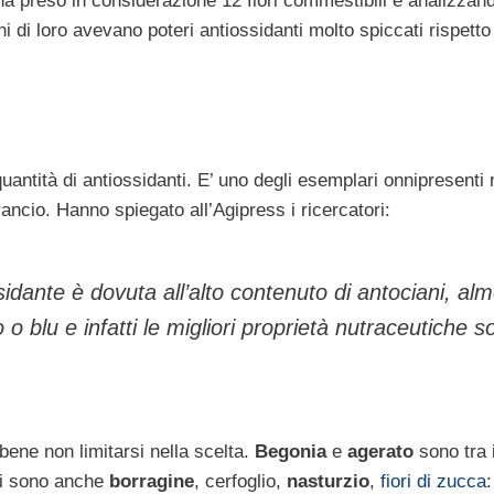
ha preso in considerazione 12 fiori commestibili e analizzan
i di loro avevano poteri antiossidanti molto spiccati rispetto
antità di antiossidanti. E’ uno degli esemplari onnipresenti 
rancio. Hanno spiegato all’Agipress i ricercatori:
ssidante è dovuta all’alto contenuto di antociani, al
 o blu e infatti le migliori proprietà nutraceutiche s
 bene non limitarsi nella scelta.
Begonia
e
agerato
sono tra i
 vi sono anche
borragine
, cerfoglio,
nasturzio
,
fiori di zucca
: