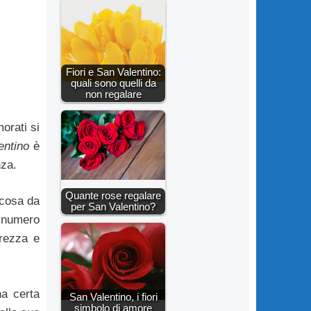
Fiori e San Valentino:
quali sono quelli da
non regalare
orati si
entino
è
nza.
Quante rose regalare
 cosa da
per San Valentino?
l numero
rezza e
a certa
San Valentino, i fiori
simbolo di amore