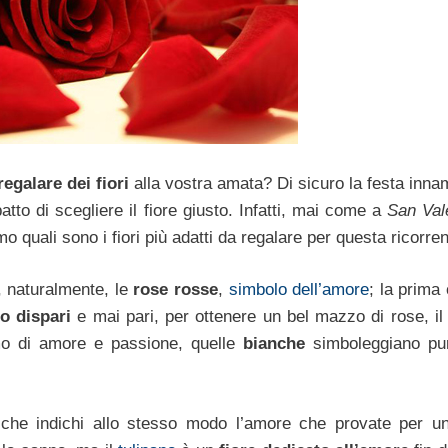
regalare dei fiori
alla vostra amata? Di sicuro la festa innam
patto di scegliere il fiore giusto. Infatti, mai come a
San Val
mo quali sono i fiori più adatti da regalare per questa ricorre
 naturalmente, le
rose rosse
,
simbolo dell’amore
; la prima
o dispari
e mai pari, per ottenere un bel mazzo di rose, i
o di amore e passione, quelle
bianche
simboleggiano pu
he indichi allo stesso modo l’amore che provate per un