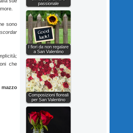
alla sue
passionale
amore.
he sono
 scordar
I fiori da non regalare
a San Valentino
plicità;
oni che
mazzo
Composizioni floreali
per San Valentino