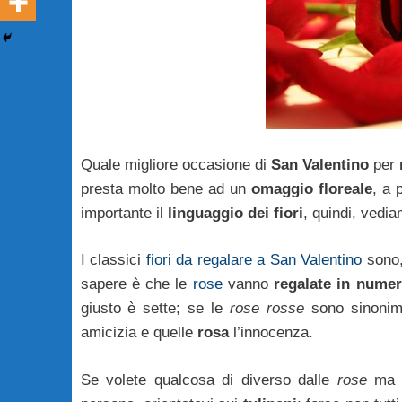
Quale migliore occasione di
San Valentino
per
presta molto bene ad un
omaggio floreale
, a 
importante il
linguaggio dei fiori
, quindi, vedia
I classici
fiori da regalare a San Valentino
sono,
sapere è che le
rose
vanno
regalate in numer
giusto è sette; se le
rose rosse
sono sinonim
amicizia e quelle
rosa
l’innocenza.
Se volete qualcosa di diverso dalle
rose
ma c