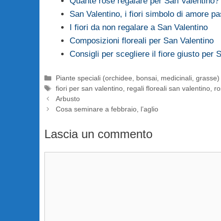
Quante rose regalare per San Valentino?
San Valentino, i fiori simbolo di amore p
I fiori da non regalare a San Valentino
Composizioni floreali per San Valentino
Consigli per scegliere il fiore giusto per 
Categorie
Piante speciali (orchidee, bonsai, medicinali, grasse)
Tag
fiori per san valentino
,
regali floreali san valentino
,
ro
Arbusto
Cosa seminare a febbraio, l’aglio
Lascia un commento
Commento