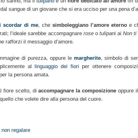
i lo sanno, ma il
tulipano
è un
fiore
dedicato all’amore
fin d
o dal sangue di un giovane che si era ucciso per una pena d’
i scordar di me
, che
simboleggiano l’amore eterno
e c
rati; l’ideale sarebbe accompagnare
rose
o
tulipani
ai
Non ti
e rafforzi il messaggio d’amore.
immagine di purezza, oppure le
margherite
, simbolo di sem
emplicemente al
linguaggio dei fiori
per ottenere composizi
per la persona amata.
 fiore scelto, di
accompagnare la composizione
oppure il
uello che volete dire alla persona del cuore.
a non regalare