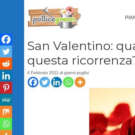
Vai
al
PIA
contenuto
San Valentino: qual
questa ricorrenza
4 Febbraio 2011
di
gianni puglisi