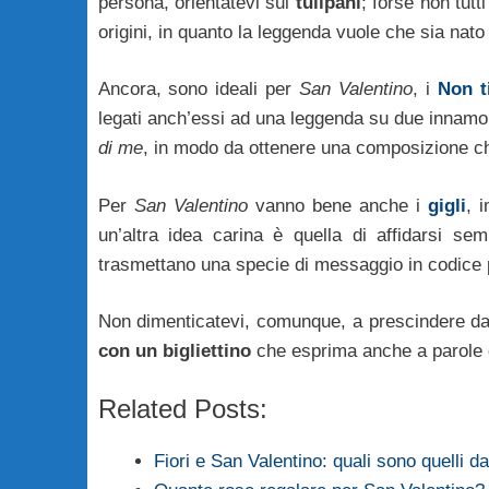
persona, orientatevi sui
tulipani
; forse non tutt
origini, in quanto la leggenda vuole che sia nat
Ancora, sono ideali per
San Valentino
, i
Non t
legati anch’essi ad una leggenda su due innamo
di me
, in modo da ottenere una composizione ch
Per
San Valentino
vanno bene anche i
gigli
, 
un’altra idea carina è quella di affidarsi s
trasmettano una specie di messaggio in codice 
Non dimenticatevi, comunque, a prescindere dal
con un bigliettino
che esprima anche a parole q
Related Posts:
Fiori e San Valentino: quali sono quelli d