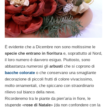
È evidente che a Dicembre non sono mol­tissime le
specie che entrano in fioritura
e, soprattutto al Nord,
il loro numero è davve­ro esiguo. Piuttosto, sono
abbastanza nume­rosi gli
arbusti
che si coprono di
bacche colorate
o che conservano una smagliante
decorazione di piccoli frutti di colore viva­cissimo,
molto ornamentali, che spiccano con straordinario
rilievo sul bianco della neve.
Ricorderemo tra le piante da pien’aria in fio­re, le
stupende «
rose di Natale
» (da non confondere con la