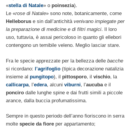
«
stella di Natale
» o
poinsezia
).
Le «
rose di Natale
» sono note, botanica­mente, come
Helleborus
e sin dall’antichità
venivano impiegate per
la preparazione di medicine e di filtri magici
. Il loro
uso, tutta­via, è assai pericoloso in quanto gli ellebori
contengono un temibile veleno. Meglio la­sciar stare.
Fra le specie apprezzate per la bellezza delle
bacche
si ricordano:
l’agrifoglio
(tipica deco­razione natalizia
insieme al
pungitopo
), il
pittosporo
, il
vischio
, la
callicarpa
, l’
edera
, alcuni
viburni
, l’
aucuba
e il
ponciro
dalle lunghe spine e dai frutti simili a piccole
aran­ce, dalla buccia profumatissima.
Sempre in questo periodo dell’anno fiorisco­no in serra
molte
specie da fiore
per appar­tamento;