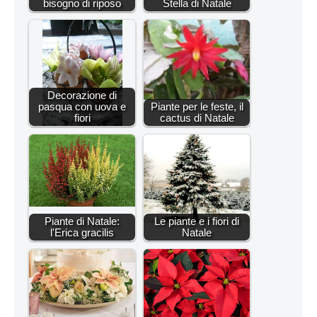
bisogno di riposo
Stella di Natale
Decorazione di
pasqua con uova e
Piante per le feste, il
fiori
cactus di Natale
Piante di Natale:
Le piante e i fiori di
l'Erica gracilis
Natale