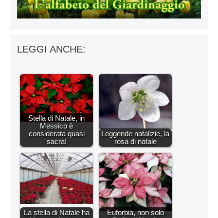
LEGGI ANCHE:
Stella di Natale, in
Messico è
considerata quasi
Leggende natalizie, la
sacra!
rosa di natale
La stella di Natale ha
Euforbia, non solo