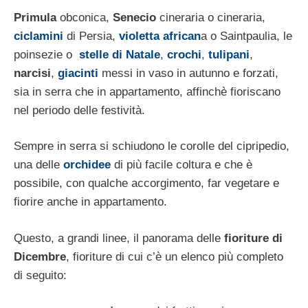
Primula
obconica,
Senecio
cinera­ria o cineraria,
ciclamini
di Persia,
violetta african
a o Saintpaulia, le
poinsezie o
stelle di Natale
,
crochi
,
tulipani
,
narcisi
,
giacinti
messi in vaso in autunno e forzati,
sia in ser­ra che in appartamento, affinchè fioriscano
nel periodo delle festività.
Sempre in serra si schiudono le corolle del cipripedio,
una delle
orchidee
di più facile coltura e che è
possibile, con qualche accorgimento, far ve­getare e
fiorire anche in appartamento.
Questo, a grandi linee, il panorama delle
fioriture di
Dicembre
, fioriture di cui c’è un elenco più completo
di seguito: