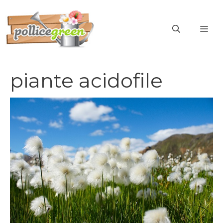
Vai
al
ME
contenuto
piante acidofile