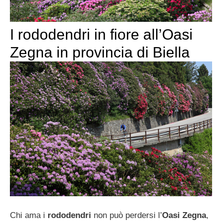
I rododendri in fiore all’Oasi
Zegna in provincia di Biella
Chi ama i
rododendri
non può perdersi l’
Oasi Zegna
,