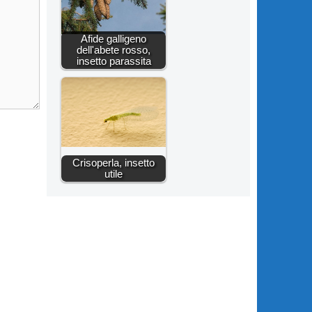
Afide galligeno
dell'abete rosso,
insetto parassita
Crisoperla, insetto
utile