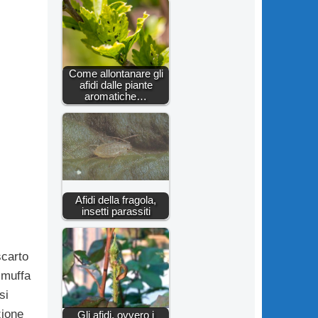
Come allontanare gli
afidi dalle piante
aromatiche…
Afidi della fragola,
insetti parassiti
scarto
 muffa
si
zione
Gli afidi, ovvero i