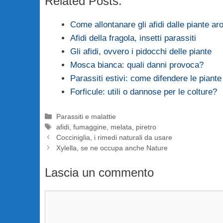
Related Posts:
Come allontanare gli afidi dalle piante 
Afidi della fragola, insetti parassiti
Gli afidi, ovvero i pidocchi delle piante
Mosca bianca: quali danni provoca?
Parassiti estivi: come difendere le piante
Forficule: utili o dannose per le colture?
Categorie
Parassiti e malattie
Tag
afidi
,
fumaggine
,
melata
,
piretro
Cocciniglia, i rimedi naturali da usare
Xylella, se ne occupa anche Nature
Lascia un commento
Commento