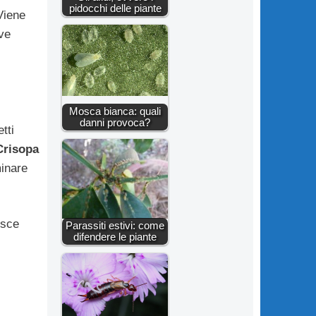
pidocchi delle piante
 Viene
ve
Mosca bianca: quali
danni provoca?
tti
Crisopa
minare
isce
Parassiti estivi: come
difendere le piante