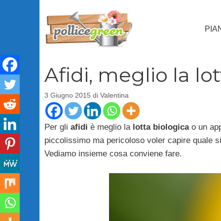
Vai
al
PIA
contenuto
Afidi, meglio la lo
3 Giugno 2015
di
Valentina
Per gli
afidi
è meglio la
lotta biologica
o un app
piccolissimo ma pericoloso voler capire quale s
Vediamo insieme cosa conviene fare.