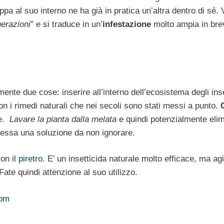
uppa al suo interno ne ha già in pratica un’altra dentro di sé.
erazioni
” e si traduce in un’
infestazione
molto ampia in bre
mente due cose: inserire all’interno dell’ecosistema degli inse
con i rimedi naturali che nei secoli sono stati messi a punto.
ne.
Lavare la pianta dalla melata
e quindi potenzialmente eli
 essa una soluzione da non ignorare.
on il
piretro
. E’ un insetticida naturale molto efficace, ma ag
. Fate quindi attenzione al suo utilizzo.
com