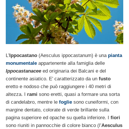
L’
Ippocastano
(Aesculus ippocastanum) è una
pianta
monumentale
appartenente alla famiglia delle
Ippocastanacee
ed originaria dei Balcani e del
continente asiatico. E’ caratterizzato da un
fusto
eretto e nodoso che può raggiungere i 40 metri di
altezza. I
rami
sono eretti, quasi a formare una sorta
di candelabro, mentre le
foglie
sono cuneiformi, con
margine dentato, colorate di verde brillante sulla
pagina superiore ed opache su quella inferiore. I
fiori
sono riuniti in pannocchie di colore bianco (l’
Aesculus