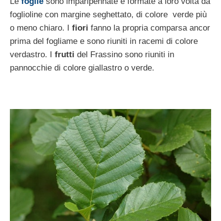
Le
foglie
sono imparipennate e formate a loro volta da
foglioline con margine seghettato, di colore verde più
o meno chiaro. I
fiori
fanno la propria comparsa ancor
prima del fogliame e sono riuniti in racemi di colore
verdastro. I
frutti
del Frassino sono riuniti in
pannocchie di colore giallastro o verde.