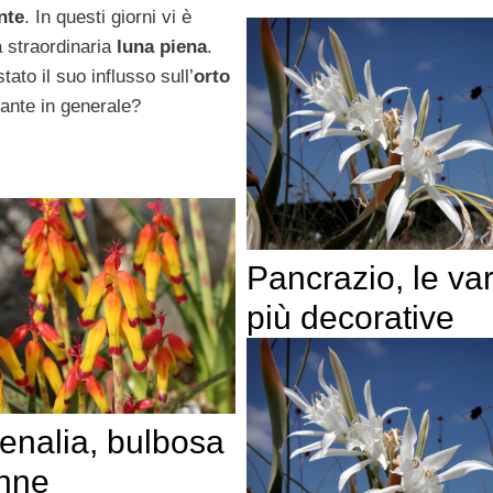
nte
. In questi giorni vi è
a straordinaria
luna piena
.
tato il suo influsso sull’
orto
iante in generale?
Pancrazio, le var
più decorative
enalia, bulbosa
nne