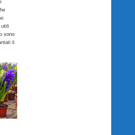
e
che
no
utili
o sono
ntati il