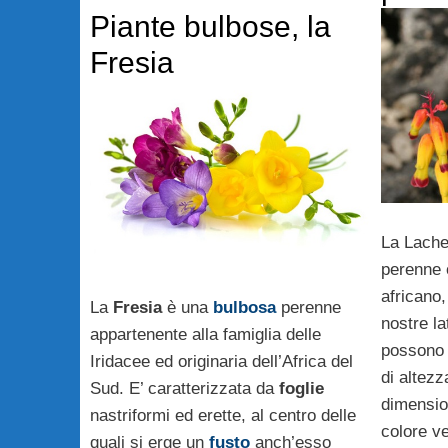
Piante bulbose, la
Fresia
La Lache
perenne o
africano,
La
Fresia
è una
bulbosa
perenne
nostre la
appartenente alla famiglia delle
possono 
Iridacee ed originaria dell’Africa del
di altezz
Sud. E’ caratterizzata da
foglie
dimension
nastriformi ed erette, al centro delle
colore v
quali si erge un
fusto
anch’esso