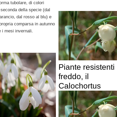
orma tubolare, di colori
 seconda della specie (dal
l’arancio, dal rosso al blu) e
 propria comparsa in autunno
 i mesi invernali.
Piante resistenti 
freddo, il
Calochortus