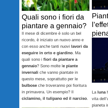
Piant
Quali sono i fiori da
l’eff
piantare a gennaio?
pien
Il mese di dicembre è solo un bel
ricordo, è iniziato un nuovo anno e
con esso anche tanti nuovi
lavori da
eseguire in orto e giardino
. Ma
quali sono i
fiori da piantare a
gennaio
? Sono molte l
e piante
invernali
che vanno piantate in
questo mese, soprattutto per le
bulbose
che troveranno poi fioritura
in primavera. Un esempio? Il
La
luna
h
ciclamino, il tulipano ed il narciso
.
vita dell
pianeta i