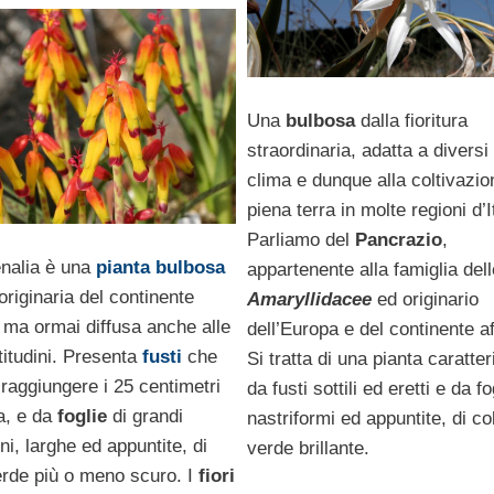
Una
bulbosa
dalla fioritura
straordinaria, adatta a diversi t
clima e dunque alla coltivazio
piena terra in molte regioni d’I
Parliamo del
Pancrazio
,
nalia è una
pianta bulbosa
appartenente alla famiglia dell
riginaria del continente
Amaryllidacee
ed originario
 ma ormai diffusa anche alle
dell’Europa e del continente a
titudini. Presenta
fusti
che
Si tratta di una pianta caratte
raggiungere i 25 centimetri
da fusti sottili ed eretti e da fo
a, e da
foglie
di grandi
nastriformi ed appuntite, di co
i, larghe ed appuntite, di
verde brillante.
erde più o meno scuro. I
fiori