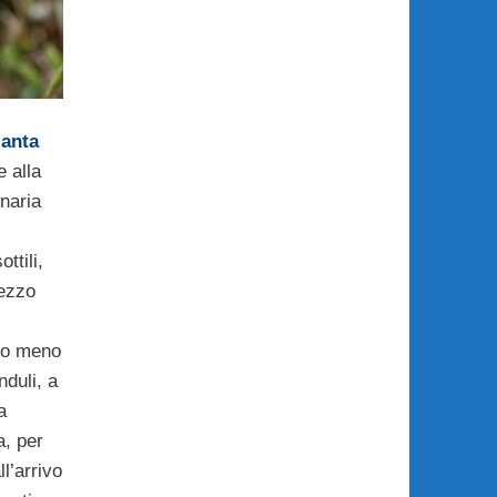
ianta
 alla
naria
ttili,
ezzo
ù o meno
duli, a
a
a, per
ll’arrivo