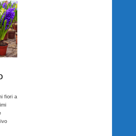
o
i fiori a
imi
e
rivo