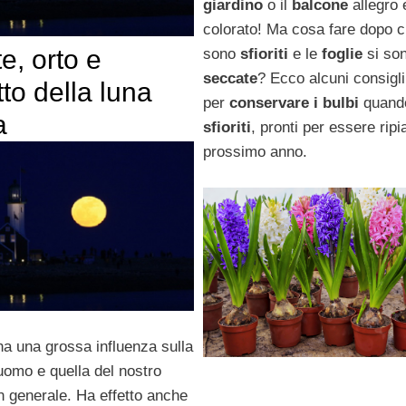
giardino
o il
balcone
allegro 
colorato! Ma cosa fare dopo 
e, orto e
sono
sfioriti
e le
foglie
si so
seccate
? Ecco alcuni consigli 
etto della luna
per
conservare i bulbi
quand
a
sfioriti
, pronti per essere ripia
prossimo anno.
a una grossa influenza sulla
’uomo e quella del nostro
n generale. Ha effetto anche