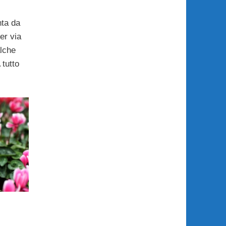
nta da
er via
lche
 tutto