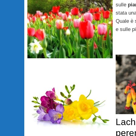
sulle
pia
stata un
Quale è s
e sulle p
Lach
pere