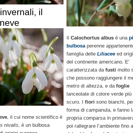
invernali, il
neve
Il
Calochortus albus
è una
p
bulbosa
perenne appartenente
famiglia delle
Liliacee
ed origi
del continente americano. E’
caratterizzata da
fusti
molto so
che possono raggiungere il m
metro di altezza, e da
foglie
lanceolate di colore verde pi
scuro. I
fiori
sono bianchi, pen
forma di campanula, e fanno l
eve
, il cui nome scientifico è
propria comparsa in primaver
s nivalis
, è un bulbosa
poi rallegrare l’ambiente fino a