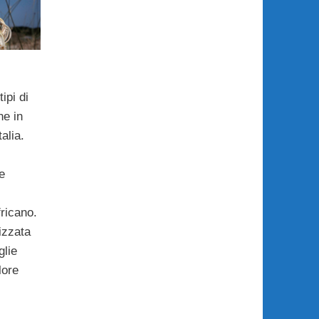
ipi di
ne in
talia.
e
fricano.
rizzata
glie
lore