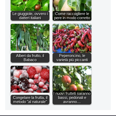
Le giuggiole, ovvero i
Come raccogliere le
datteri italiani
pere in modo corretto
Alberi da frutto, il
Peperoncino, le
Babaco
varietà più piccanti
I nuovi frutteti saranno
Congelare la frutta, il
bassi, pedonali e
metodo "al naturale"
avranno…