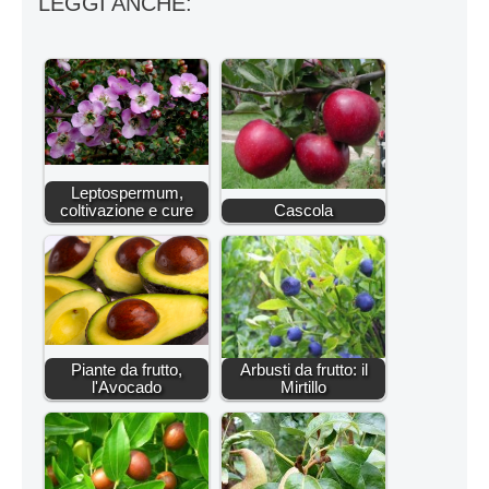
LEGGI ANCHE:
Leptospermum,
coltivazione e cure
Cascola
Piante da frutto,
Arbusti da frutto: il
l'Avocado
Mirtillo