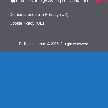
opportunities:
info@isayblog.comContattaci
:
info@isa
Dichiarazione sulla Privacy (UE)
Cookie Policy (UE)
Pollicegreen.com © 2026. All right reserverd.