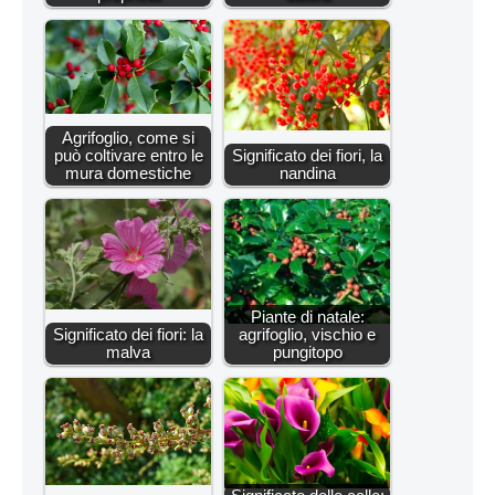
Agrifoglio, come si
può coltivare entro le
Significato dei fiori, la
mura domestiche
nandina
Piante di natale:
Significato dei fiori: la
agrifoglio, vischio e
malva
pungitopo